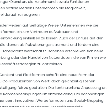
senger-Diensten, die zunehmend soziale Funktionen
eten soziale Medien Unternehmen die Möglichkeit,
el darauf zu reagieren.
zialer Medien auf vielfältige Weise. Unternehmen wie die
attformen ein, um Vertrauen aufzubauen und
ntwicklung einfließen zu lassen. Auch der Einfluss auf den
näle dienen als Rekrutierungsinstrument und fördern eine
 Transparenz wertschätzt. Daneben erschließen sich neue
erbung oder den Handel von Nutzerdaten, die von Firmen wie
Geschäftsstrategien zu optimieren.
ontent und Plattformen schafft eine neue Form der
u Co-Produzenten von Wert, doch gleichzeitig stehen
eiligung fair zu gestalten. Die kontinuierliche Anpassung an
che Rahmenbedingungen ist entscheidend, um nachhaltigen
nfluencern, innovativen Werbeformaten und Social-Shopping
zur zentralen Säule moderner Geschäftsmodelle.