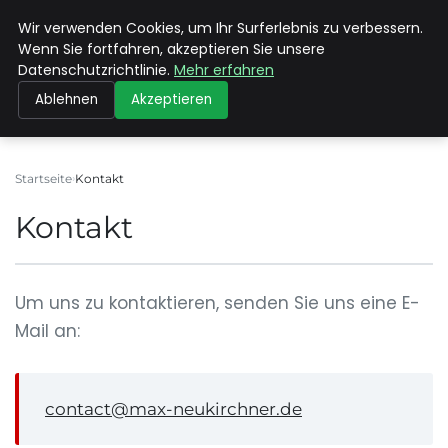
Wir verwenden Cookies, um Ihr Surferlebnis zu verbessern.
MAX NEUKIRCHNER
Wenn Sie fortfahren, akzeptieren Sie unsere
Datenschutzrichtlinie.
Mehr erfahren
Ablehnen
Akzeptieren
Startseite
Kontakt
Kontakt
Um uns zu kontaktieren, senden Sie uns eine E-
Mail an:
contact@max-neukirchner.de