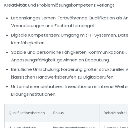
Kreativität und Problemlösungskompetenz verlangt.
Lebenslanges Lernen:
Fortwährende Qualifikation als A
Veränderungen und Fachkräftemangel.
Digitale Kompetenzen:
Umgang mit IT-Systemen, Daten
Kernfähigkeiten.
Soziale und persönliche Fähigkeiten:
Kommunikations-, 
Anpassungsfähigkeit gewinnen an Bedeutung.
Berufliche Umschulung:
Förderung großer struktureller 
klassischen Handwerksberufen zu Digitalberufen.
Unternehmensinitiativen:
Investitionen in interne Weit
Bildungsinstitutionen.
Qualifikationsbereich
Fokus
Beispielhafte I
IT- und digitale
Programmierkenntnisse,
Siemens Aca