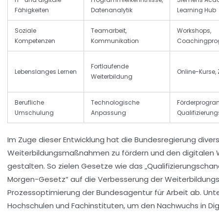
Fähigkeiten
Datenanalytik
Learning Hub
Soziale
Teamarbeit,
Workshops,
Kompetenzen
Kommunikation
Coachingpr
Fortlaufende
Lebenslanges Lernen
Online-Kurse, 
Weiterbildung
Berufliche
Technologische
Förderprogr
Umschulung
Anpassung
Qualifizieru
Im Zuge dieser Entwicklung hat die Bundesregierung divers
Weiterbildungsmaßnahmen zu fördern und den digitalen W
gestalten. So zielen Gesetze wie das „Qualifizierungscha
Morgen-Gesetz“ auf die Verbesserung der Weiterbildung
Prozessoptimierung der Bundesagentur für Arbeit ab. Un
Hochschulen und Fachinstituten, um den Nachwuchs in Digi