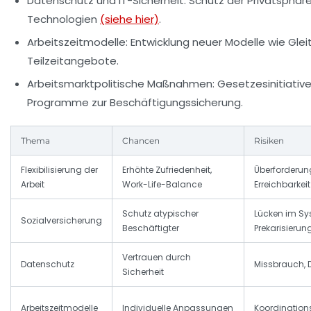
Datenschutz und IT-Sicherheit:
Schutz der Privatsphäre 
Technologien
(siehe hier)
.
Arbeitszeitmodelle:
Entwicklung neuer Modelle wie Gleit
Teilzeitangebote.
Arbeitsmarktpolitische Maßnahmen:
Gesetzesinitiativ
Programme zur Beschäftigungssicherung.
Thema
Chancen
Risiken
Flexibilisierung der
Erhöhte Zufriedenheit,
Überforderun
Arbeit
Work-Life-Balance
Erreichbarkeit
Schutz atypischer
Lücken im Sy
Sozialversicherung
Beschäftigter
Prekarisierun
Vertrauen durch
Datenschutz
Missbrauch, 
Sicherheit
Arbeitszeitmodelle
Individuelle Anpassungen
Koordinatio