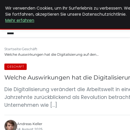
Wir verwenden Cookies, um Ihr Surferlebnis zu verbessern. W
MAX NEUKIRCHNER
Sie fortfahren, akzeptieren Sie unsere Datenschutzrichtlinie.
Mehr erfahren
Startseite
Geschäft
Welche Auswirkungen hat die Digitalisierung auf den…
GESCHÄFT
Welche Auswirkungen hat die Digitalisieru
Die Digitalisierung verändert die Arbeitswelt in
Jahrzehnte zurückblickend als Revolution betrach
Unternehmen wie […]
Andreas Keller
14. August 2025