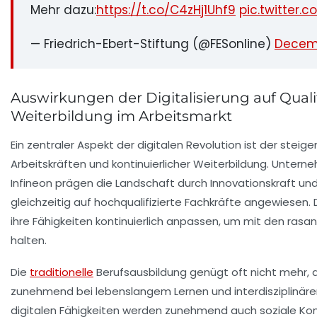
Mehr dazu:
https://t.co/C4zHj1Uhf9
pic.twitter
— Friedrich-Ebert-Stiftung (@FESonline)
Decemb
Auswirkungen der Digitalisierung auf Quali
Weiterbildung im Arbeitsmarkt
Ein zentraler Aspekt der digitalen Revolution ist der steige
Arbeitskräften und kontinuierlicher Weiterbildung. Unter
Infineon prägen die Landschaft durch Innovationskraft un
gleichzeitig auf hochqualifizierte Fachkräfte angewiesen
ihre Fähigkeiten kontinuierlich anpassen, um mit den rasa
halten.
Die
traditionelle
Berufsausbildung genügt oft nicht mehr, 
zunehmend bei lebenslangem Lernen und interdisziplinär
digitalen Fähigkeiten werden zunehmend auch soziale K