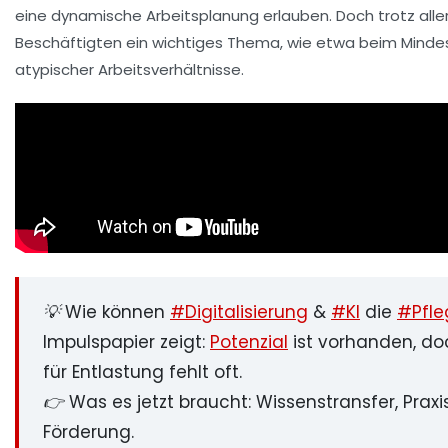
eine dynamische Arbeitsplanung erlauben. Doch trotz aller 
Beschäftigten ein wichtiges Thema, wie etwa beim Mindes
atypischer Arbeitsverhältnisse.
💡 Wie können
#Digitalisierung
&
#KI
die
#Pfle
Impulspapier zeigt:
Potenzial
ist vorhanden, do
für Entlastung fehlt oft.
👉 Was es jetzt braucht: Wissenstransfer, Prax
Förderung.