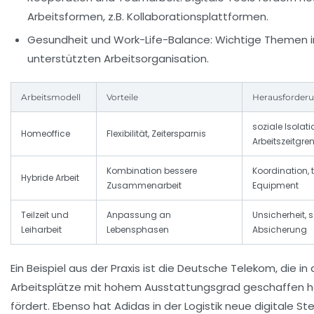
Arbeitsformen, z.B. Kollaborationsplattformen.
Gesundheit und Work-Life-Balance:
Wichtige Themen i
unterstützten Arbeitsorganisation.
Arbeitsmodell
Vorteile
Herausforder
soziale Isolati
Homeoffice
Flexibilität, Zeitersparnis
Arbeitszeitgre
Kombination bessere
Koordination,
Hybride Arbeit
Zusammenarbeit
Equipment
Teilzeit und
Anpassung an
Unsicherheit, s
Leiharbeit
Lebensphasen
Absicherung
Ein Beispiel aus der Praxis ist die Deutsche Telekom, die in
Arbeitsplätze mit hohem Ausstattungsgrad geschaffen hat 
fördert. Ebenso hat Adidas in der Logistik neue digitale 