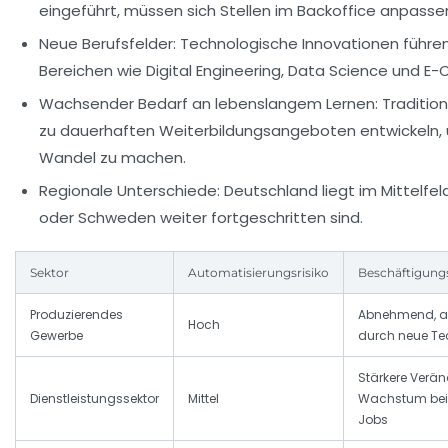
eingeführt, müssen sich Stellen im Backoffice anpasse
Neue Berufsfelder:
Technologische Innovationen führen
Bereichen wie Digital Engineering, Data Science und 
Wachsender Bedarf an lebenslangem Lernen:
Traditio
zu dauerhaften Weiterbildungsangeboten entwickeln, u
Wandel zu machen.
Regionale Unterschiede:
Deutschland liegt im Mittelfe
oder Schweden weiter fortgeschritten sind.
Sektor
Automatisierungsrisiko
Beschäftigung
Produzierendes
Abnehmend, ab
Hoch
Gewerbe
durch neue Te
Stärkere Verän
Dienstleistungssektor
Mittel
Wachstum bei
Jobs