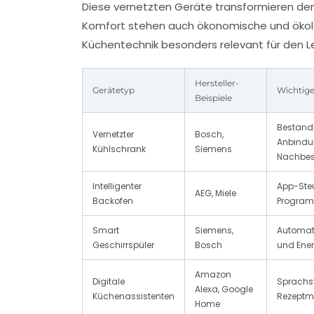
Diese vernetzten Geräte transformieren den 
Komfort stehen auch ökonomische und ökolog
Küchentechnik besonders relevant für den
Hersteller-
Gerätetyp
Wichtig
Beispiele
Bestand
Vernetzter
Bosch,
Anbindu
Kühlschrank
Siemens
Nachbes
Intelligenter
App-Steu
AEG, Miele
Backofen
Program
Smart
Siemens,
Automat
Geschirrspüler
Bosch
und Ene
Amazon
Digitale
Sprachs
Alexa, Google
Küchenassistenten
Rezeptm
Home