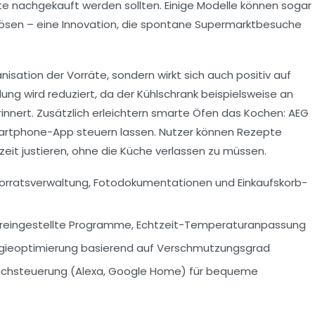
te nachgekauft werden sollten. Einige Modelle können sogar
slösen – eine Innovation, die spontane Supermarktbesuche
anisation der Vorräte, sondern wirkt sich auch positiv auf
ng wird reduziert, da der Kühlschrank beispielsweise an
nnert. Zusätzlich erleichtern smarte Öfen das Kochen: AEG
Smartphone-App steuern lassen. Nutzer können Rezepte
eit justieren, ohne die Küche verlassen zu müssen.
orratsverwaltung, Fotodokumentationen und Einkaufskorb-
oreingestellte Programme, Echtzeit-Temperaturanpassung
rgieoptimierung basierend auf Verschmutzungsgrad
prachsteuerung (Alexa, Google Home) für bequeme