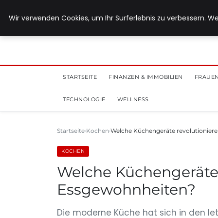
28. Juli 2026
Wir verwenden Cookies, um Ihr Surferlebnis zu verbessern. We
STARTSEITE
FINANZEN & IMMOBILIEN
FRAUEN
TECHNOLOGIE
WELLNESS
Startseite
Kochen
Welche Küchengeräte revolutionier
KOCHEN
Welche Küchengeräte 
Essgewohnheiten?
Die moderne Küche hat sich in den let