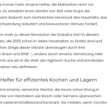
es immer mehr smarte Helfer, die Mahlzeiten nicht nur
n. So erlauben etwa Geräte von AEG oder Krups die
wird dadurch zum technischen Herzstück des Haushalts, das
schwendung reduziert und bewussteren Genuss fördert.
tark zu dieser Revolution der Esskultur bei? In diesem
ien, die 2025 schon in vielen Haushalten zu finden sind und
eiten. Einige dieser Geräte überzeugen durch ihre
on Braun und WMF –, andere durch smarte Vernetzung oder
 mit uns ein in die Welt der Hightech-Küche und entdecken
eiten neu definieren.
Helfer für effizientes Kochen und Lagern
sind smarte, vernetzte Geräte, die heute schon Einzug in
hränke von Herstellern wie Bosch oder Siemens überwachen
n Lebensmittelbestand konstant. Sie melden, wenn Vorräte