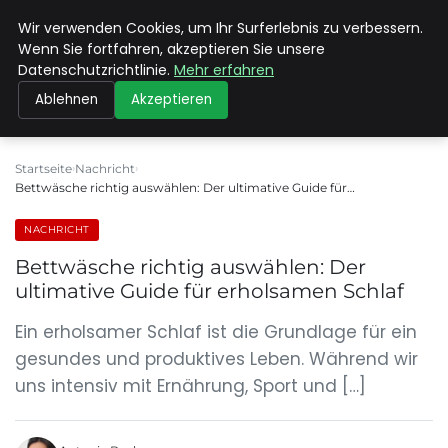
Wir verwenden Cookies, um Ihr Surferlebnis zu verbessern.
MAX NEUKIRCHNER
Wenn Sie fortfahren, akzeptieren Sie unsere
Datenschutzrichtlinie.
Mehr erfahren
Ablehnen
Akzeptieren
Startseite
Nachricht
Bettwäsche richtig auswählen: Der ultimative Guide für…
NACHRICHT
Bettwäsche richtig auswählen: Der
ultimative Guide für erholsamen Schlaf
Ein erholsamer Schlaf ist die Grundlage für ein
gesundes und produktives Leben. Während wir
uns intensiv mit Ernährung, Sport und […]