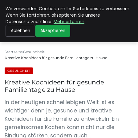
Wir verwenden Cookies, um Ihr Surferlebnis zu verbessern.
MAX NEUKIRCHNER
Wenn Sie fortfahren, akzeptieren Sie unsere
Datenschutzrichtlinie.
Mehr erfahren
Ablehnen
Akzeptieren
Startseite
Gesundheit
Kreative Kochideen für gesunde Familientage zu Hause
GESUNDHEIT
Kreative Kochideen für gesunde
Familientage zu Hause
In der heutigen schnelllebigen Welt ist es
wichtiger denn je, gesunde und kreative
Kochideen für die Familie zu entwickeln. Ein
gemeinsames Kochen kann nicht nur die
Bindung stärken, sondern auch…