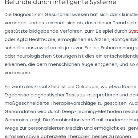
Befunde durch intelligente Systeme
Die Diagnostik im Gesundheitswesen hat sich dank künstlich
verändert und es zeichnet sich ab, dass dieser Trend sich 
gestützte bildgebende Verfahren, zum Beispiel durch
Sys
oder Agfa HealthCare, ermöglichen es Ärzten, Röntgenbi
schneller auszuwerten als je zuvor. Für die Früherkennung 
oder neurologischen Störungen ist dies ein entscheidender
erkennen, die dem menschlichen Auge entgehen, und so d
verbessern.
Ein zentrales Einsatzfeld ist die Onkologie, wo etwa Roche
Ergebnisse diagnostischer Tests zu interpretieren und da
maßgeschneiderte Therapievorschläge zu gestalten. Auch
Genomdaten wird durch Deep-Learning-Methoden revoluti
Genomics zeigt. Die Kombination von KI mit moderner H
Wege zur personalisierten Medizin und ermöglicht es, gene
erfassen sowie potenzielle Therapien besser zu planen.