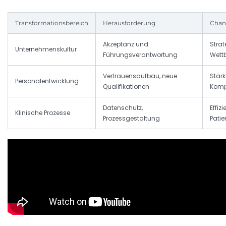
Transformationsbereich
Herausforderung
Chan
Akzeptanz und
Strat
Unternehmenskultur
Führungsverantwortung
Wett
Vertrauensaufbau, neue
Stär
Personalentwicklung
Qualifikationen
Komp
Datenschutz,
Effiz
Klinische Prozesse
Prozessgestaltung
Pati