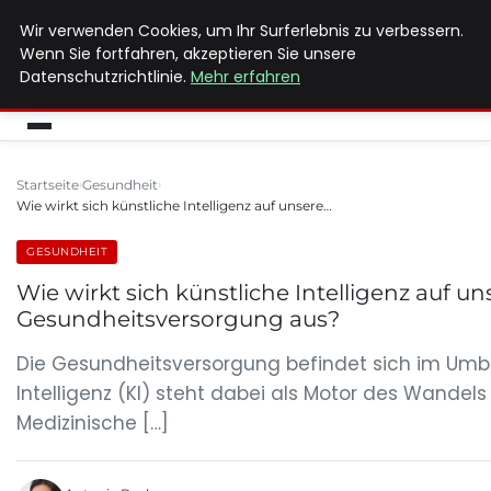
Wir verwenden Cookies, um Ihr Surferlebnis zu verbessern.
MAX NEUKIRCHNER
Wenn Sie fortfahren, akzeptieren Sie unsere
Datenschutzrichtlinie.
Mehr erfahren
Startseite
Gesundheit
Wie wirkt sich künstliche Intelligenz auf unsere…
GESUNDHEIT
Wie wirkt sich künstliche Intelligenz auf un
Gesundheitsversorgung aus?
Die Gesundheitsversorgung befindet sich im Umb
Intelligenz (KI) steht dabei als Motor des Wandels 
Medizinische […]