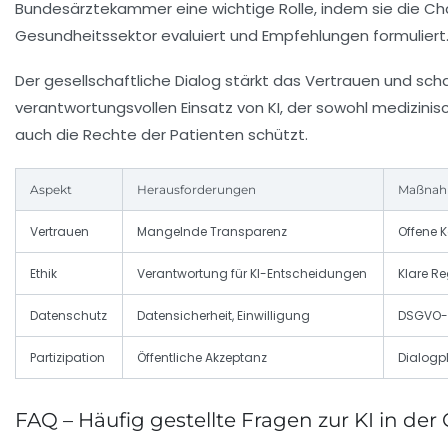
Bundesärztekammer eine wichtige Rolle, indem sie die Cha
Gesundheitssektor evaluiert und Empfehlungen formuliert
Der gesellschaftliche Dialog stärkt das Vertrauen und sc
verantwortungsvollen Einsatz von KI, der sowohl medizinisc
auch die Rechte der Patienten schützt.
Aspekt
Herausforderungen
Maßnahm
Vertrauen
Mangelnde Transparenz
Offene 
Ethik
Verantwortung für KI-Entscheidungen
Klare Re
Datenschutz
Datensicherheit, Einwilligung
DSGVO-K
Partizipation
Öffentliche Akzeptanz
Dialogpl
FAQ – Häufig gestellte Fragen zur KI in d