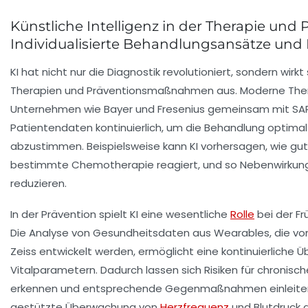
Künstliche Intelligenz in der Therapie und 
Individualisierte Behandlungsansätze un
KI hat nicht nur die Diagnostik revolutioniert, sondern wir
Therapien und Präventionsmaßnahmen aus. Moderne Ther
Unternehmen wie Bayer und Fresenius gemeinsam mit SAP
Patientendaten kontinuierlich, um die Behandlung optimal 
abzustimmen. Beispielsweise kann KI vorhersagen, wie gut 
bestimmte Chemotherapie reagiert, und so Nebenwirkun
reduzieren.
In der Prävention spielt KI eine wesentliche
Rolle
bei der Fr
Die Analyse von Gesundheitsdaten aus Wearables, die vo
Zeiss entwickelt werden, ermöglicht eine kontinuierliche
Vitalparametern. Dadurch lassen sich Risiken für chronisch
erkennen und entsprechende Gegenmaßnahmen einleiten. 
gestützte Überwachung von
Herzfrequenz
und Blutdruck a