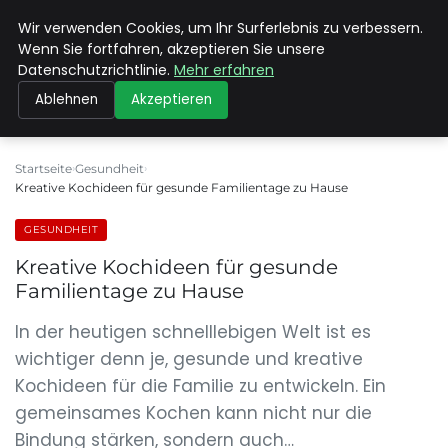
Wir verwenden Cookies, um Ihr Surferlebnis zu verbessern.
MAX NEUKIRCHNER
Wenn Sie fortfahren, akzeptieren Sie unsere
Datenschutzrichtlinie.
Mehr erfahren
Ablehnen
Akzeptieren
Startseite
Gesundheit
Kreative Kochideen für gesunde Familientage zu Hause
GESUNDHEIT
Kreative Kochideen für gesunde
Familientage zu Hause
In der heutigen schnelllebigen Welt ist es
wichtiger denn je, gesunde und kreative
Kochideen für die Familie zu entwickeln. Ein
gemeinsames Kochen kann nicht nur die
Bindung stärken, sondern auch…