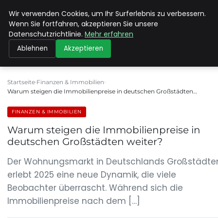
Wir verwenden Cookies, um Ihr Surferlebnis zu verbessern.
MAX NEUKIRCHNER
Wenn Sie fortfahren, akzeptieren Sie unsere
Datenschutzrichtlinie.
Mehr erfahren
Ablehnen
Akzeptieren
Startseite
Finanzen & Immobilien
Warum steigen die Immobilienpreise in deutschen Großstädten…
FINANZEN & IMMOBILIEN
Warum steigen die Immobilienpreise in
deutschen Großstädten weiter?
Der Wohnungsmarkt in Deutschlands Großstädte
erlebt 2025 eine neue Dynamik, die viele
Beobachter überrascht. Während sich die
Immobilienpreise nach dem […]