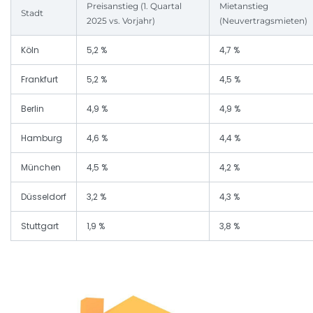
Preisanstieg (1. Quartal
Mietanstieg
Stadt
2025 vs. Vorjahr)
(Neuvertragsmieten)
Köln
5,2 %
4,7 %
Frankfurt
5,2 %
4,5 %
Berlin
4,9 %
4,9 %
Hamburg
4,6 %
4,4 %
München
4,5 %
4,2 %
Düsseldorf
3,2 %
4,3 %
Stuttgart
1,9 %
3,8 %