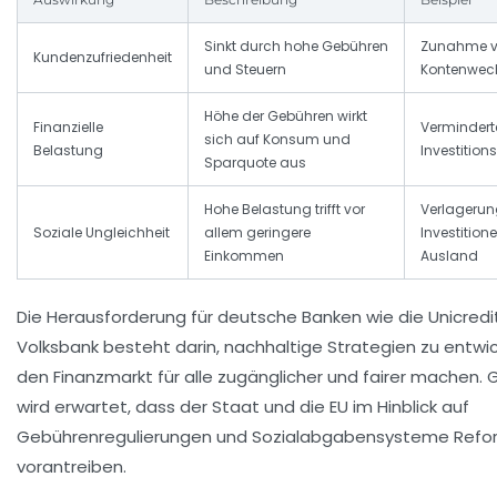
Sinkt durch hohe Gebühren
Zunahme 
Kundenzufriedenheit
und Steuern
Kontenwec
Höhe der Gebühren wirkt
Finanzielle
Vermindert
sich auf Konsum und
Belastung
Investition
Sparquote aus
Hohe Belastung trifft vor
Verlagerun
Soziale Ungleichheit
allem geringere
Investition
Einkommen
Ausland
Die Herausforderung für deutsche Banken wie die Unicredi
Volksbank besteht darin, nachhaltige Strategien zu entwic
den Finanzmarkt für alle zugänglicher und fairer machen. G
wird erwartet, dass der Staat und die EU im Hinblick auf
Gebührenregulierungen und Sozialabgabensysteme Ref
vorantreiben.