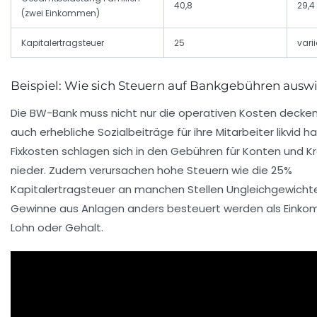
40,8
29,4
(zwei Einkommen)
Kapitalertragsteuer
25
varii
Beispiel: Wie sich Steuern auf Bankgebühren ausw
Die BW-Bank muss nicht nur die operativen Kosten decken
auch erhebliche Sozialbeiträge für ihre Mitarbeiter likvid ha
Fixkosten schlagen sich in den Gebühren für Konten und K
nieder. Zudem verursachen hohe Steuern wie die 25%
Kapitalertragsteuer an manchen Stellen Ungleichgewicht
Gewinne aus Anlagen anders besteuert werden als Eink
Lohn oder Gehalt.