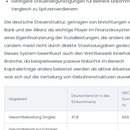
Geringere Steuervergünstigungen für kleinere Einkom
Vergleich zu Spitzenverdienern
Die deutsche Steuerstruktur, getragen von Einrichtungen 
Bank und der Allianz als wichtige Player im Finanzökosystem
einer Eigenfinanzierung der Sozialleistungen, die anders al
Ländern meist nicht durch direkte Staatsausgaben gedec
Dieses System beeinflusst auch den Wettbewerb innerhal
Branche, da beispielsweise passive Einkünfte im Bereich
Kapitalerträge anders belastet werden als aktive Arbeit
was sich auf die Verteilung von Gebührenstrukturen auswir
OEC
Deutschland (in % des
Abgabeart
Durc
Einkommens)
%)
Gesamtbelastung Singles
47,8
34,6
Gesamtbelastung Familien