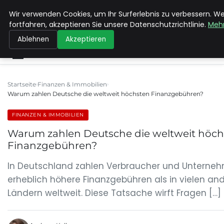
Wir verwenden Cookies, um Ihr Surferlebnis zu verbessern. W
MAX NEUKIRCHNER
fortfahren, akzeptieren Sie unsere Datenschutzrichtlinie.
Mehr
Ablehnen
Akzeptieren
Startseite
Finanzen & Immobilien
Warum zahlen Deutsche die weltweit höchsten Finanzgebühren?
FINANZEN & IMMOBILIEN
Warum zahlen Deutsche die weltweit höch
Finanzgebühren?
In Deutschland zahlen Verbraucher und Unterneh
erheblich höhere Finanzgebühren als in vielen an
Ländern weltweit. Diese Tatsache wirft Fragen […]