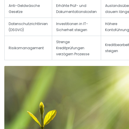
Anti-Geldwäsche
Erhöhte Prüf- und
Auslandsübe
Gesetze
Dokumentationskosten
dauern länger
Datenschutzrichtlinien
Investitionen in IT-
Höhere
(DSGVO)
Sicherheit steigen
Kontoführun
Strenge
Kreditbearbe
Risikomanagement
Kreditprüfungen
steigen
verzögern Prozesse