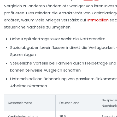
Vergleich zu anderen Ländern oft weniger von ihren Inves
profitieren. Dies mindert die Attraktivität von Kapitalanla
erklären, warum viele Anleger verstärkt auf
Immobilien
set
steuerliche Nachteile zu umgehen.
Hohe Kapitalertragsteuer senkt die Nettorendite
Sozialabgaben beeinflussen indirekt die Verfügbarkeit
Spareinlagen
Steuerliche Vorteile bei Familien durch Freibeträge und
können teilweise Ausgleich schaffen
Unterschiedliche Behandlung von passivem Einkomme
Arbeitseinkommen
Beispiel a
Kostenelement
Deutschland
Nachbarl
Kapitalertragsteuer
25 %
Schweiz: 