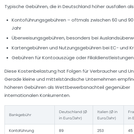
Typische Gebühren, die in Deutschland höher ausfallen als
Kontoführungsgebühren – oftmals zwischen 60 und 90 
Jahr
Überweisungsgebühren, besonders bei Auslandsüberw
Kartengebühren und Nutzungsgebühren bei EC- und Kr
Gebühren für Kontoauszüge oder Filialdienstleistungen
Diese Kostenbelastung hat Folgen für Verbraucher und U
Gerade kleine und mittelständische Unternehmen empfin
höheren Gebühren als Wettbewerbsnachteil gegenüber
internationalen Konkurrenten.
Deutschland (Ø
Italien (Ø in
Fra
Bankgebühr
in Euro/Jahr)
Euro/Jahr)
in 
Kontoführung
89
253
45