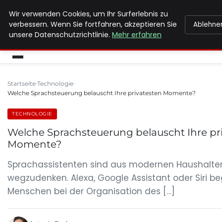
Wir verwenden Cookies, um Ihr Surferlebnis zu
MAX NEUKIRCHNER
verbessern. Wenn Sie fortfahren, akzeptieren Sie
Ablehne
unsere Datenschutzrichtlinie.
Mehr erfahren
Startseite
Technologie
Welche Sprachsteuerung belauscht Ihre privatesten Momente?
TECHNOLOGIE
Welche Sprachsteuerung belauscht Ihre pr
Momente?
Sprachassistenten sind aus modernen Haushalt
wegzudenken. Alexa, Google Assistant oder Siri beg
Menschen bei der Organisation des […]