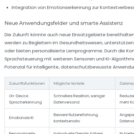
Integration von Emotionserkennung zur Kontextverbes
Neue Anwendungsfelder und smarte Assistenz
Die Zukunft könnte auch neue Einsatzgebiete bereithalte
werden zu Begleitern im Gesundheitswesen, unterstützen 
oder bieten personalisierte Lernprogramme. Durch die Ko
Sprachsteuerung mit weiteren Sensoren und KI-Algorith
Potenzial für intelligente, datenschutzbewusste Anwendu
Zukunftsfunktionen
Mögliche Vorteile
Datens
On-Device
Schnellere Reaktion, weniger
Reduzie
Spracherkennung
Datenversand
mehr Ko
Bessere Nutzererfahrung,
Angepas
Emotionale KI
kontextsensitiv
Datenve
Personalisierte
Individuelle Dienste, höhere
Nutzer