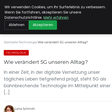
Wir verwenden Cookies, um Ihr Surferlebnis zu verbessern.
MAX NEUKIRCHNER
Wenn Sie fortfahren, akzeptieren Sie unsere
Datenschutzrichtlinie.
Mehr erfahren
Ablehnen
Akzeptieren
Startseite
Technologie
Wie verändert 5G unseren Alltag?
TECHNOLOGIE
Wie verändert 5G unseren Alltag?
In einer Zeit, in der digitale Vernetzung unser
tägliches Leben tiefgreifend prägt, steht 5G als
bahnbrechende Technologie im Mittelpunkt einer
[…]
Lena Schmitt