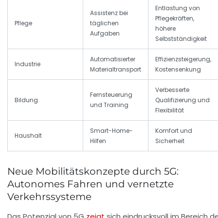
Entlastung von
Assistenz bei
Pflegekräften,
Pflege
täglichen
höhere
Aufgaben
Selbstständigkeit
Automatisierter
Effizienzsteigerung,
Industrie
Materialtransport
Kostensenkung
Verbesserte
Fernsteuerung
Bildung
Qualifizierung und
und Training
Flexibilität
Smart-Home-
Komfort und
Haushalt
Hilfen
Sicherheit
Neue Mobilitätskonzepte durch 5G:
Autonomes Fahren und vernetzte
Verkehrssysteme
Das Potenzial von 5G
zeigt
sich eindrucksvoll im Bereich d