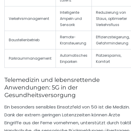
Latenz
Intelligente
Reduzierung von
Verkehrsmanagement
Ampeln und
Staus, optimierter
Sensorik
Verkehrsfluss
Remote-
Effizienzsteigerung,
Baustellenbetrieb
Kransteuerung
Gefahrminderung
Automatisches
Platzersparnis,
Parkraummanagement
Einparken
Komfort
Telemedizin und lebensrettende
Anwendungen: 5G in der
Gesundheitsversorgung
Ein besonders sensibles Einsatzfeld von 5G ist die Medizin.
Dank der extrem geringen Latenzzeiten können Ärzte
Eingriffe aus der Ferne vornehmen, unterstützt durch takti
Handschuhe, die sensorische Rückmeldungen übertragen.