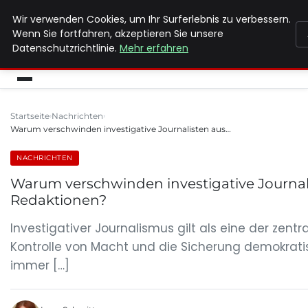
Wir verwenden Cookies, um Ihr Surferlebnis zu verbessern.
MAX NEUKIRCHNER
Wenn Sie fortfahren, akzeptieren Sie unsere
Datenschutzrichtlinie.
Mehr erfahren
Startseite
Nachrichten
Warum verschwinden investigative Journalisten aus…
NACHRICHTEN
Warum verschwinden investigative Journal
Redaktionen?
Investigativer Journalismus gilt als eine der zentr
Kontrolle von Macht und die Sicherung demokrati
immer […]