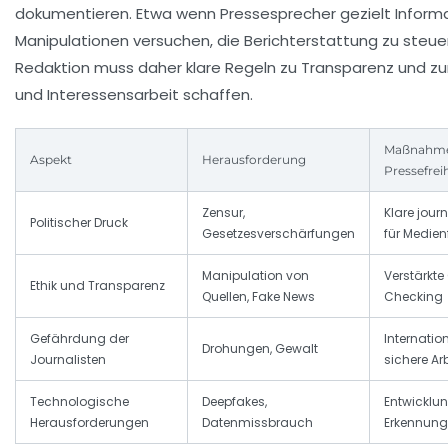
dokumentieren. Etwa wenn Pressesprecher gezielt Inform
Manipulationen versuchen, die Berichterstattung zu steuern
Redaktion muss daher klare Regeln zu Transparenz und z
und Interessensarbeit schaffen.
Maßnahme
Aspekt
Herausforderung
Pressefrei
Zensur,
Klare jour
Politischer Druck
Gesetzesverschärfungen
für Medienf
Manipulation von
Verstärkte 
Ethik und Transparenz
Quellen, Fake News
Checking
Gefährdung der
Internatio
Drohungen, Gewalt
Journalisten
sichere A
Technologische
Deepfakes,
Entwicklun
Herausforderungen
Datenmissbrauch
Erkennung