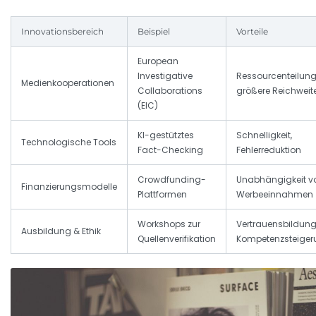
Innovationsbereich
Beispiel
Vorteile
European
Investigative
Ressourcenteilung
Medienkooperationen
Collaborations
größere Reichweit
(EIC)
KI-gestütztes
Schnelligkeit,
Technologische Tools
Fact-Checking
Fehlerreduktion
Crowdfunding-
Unabhängigkeit v
Finanzierungsmodelle
Plattformen
Werbeeinnahmen
Workshops zur
Vertrauensbildung
Ausbildung & Ethik
Quellenverifikation
Kompetenzsteiger