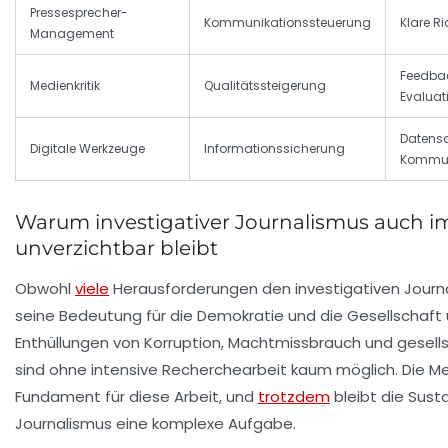
Pressesprecher-
Kommunikationssteuerung
Klare Ri
Management
Feedba
Medienkritik
Qualitätssteigerung
Evaluat
Datensc
Digitale Werkzeuge
Informationssicherung
Kommun
Warum investigativer Journalismus auch i
unverzichtbar bleibt
Obwohl
viele
Herausforderungen den investigativen Journa
seine Bedeutung für die Demokratie und die Gesellschaft 
Enthüllungen von Korruption, Machtmissbrauch und gesell
sind ohne intensive Recherchearbeit kaum möglich. Die Med
Fundament für diese Arbeit, und
trotzdem
bleibt die Sus
Journalismus eine komplexe Aufgabe.