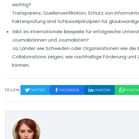
wichtig?
Transparenz, Quellenverifikation, Schutz von Informan
Faktenprüfung sind Schlüsselprinzipien für glaubwürdig
Gibt es internationale Beispiele für erfolgreiche Unters
Journalistinnen und Journalisten?
Ja, Länder wie Schweden oder Organisationen wie die 
Collaborations zeigen, wie nachhaltige Förderung un
können.
TEILEN:
TWITTER
FACEBOOK
LINKEDIN
WHATS