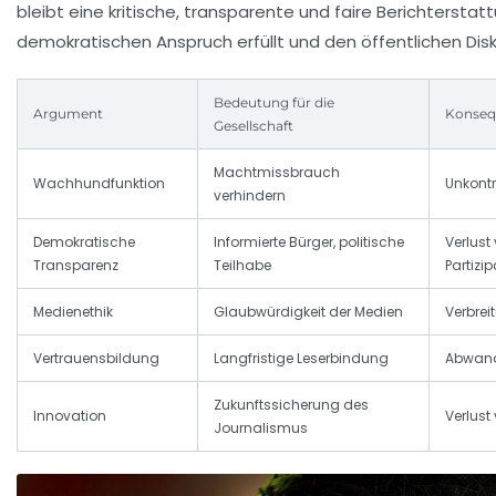
bleibt eine kritische, transparente und faire Berichterstat
demokratischen Anspruch erfüllt und den öffentlichen Disk
Bedeutung für die
Argument
Konseq
Gesellschaft
Machtmissbrauch
Wachhundfunktion
Unkontr
verhindern
Demokratische
Informierte Bürger, politische
Verlust
Transparenz
Teilhabe
Partizi
Medienethik
Glaubwürdigkeit der Medien
Verbrei
Vertrauensbildung
Langfristige Leserbindung
Abwand
Zukunftssicherung des
Innovation
Verlust
Journalismus