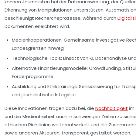
können Journalisten bei der Datenauswertung, der Quellen
Erkennung von Manipulationen unterstützen. Automatisie
beschleunigt Rechercheprozesse, während durch
Digitali
Dokumenten erleichtert wird.
Medienkooperationen:
Gemeinsame investigative Rec
Landesgrenzen hinweg
Technologische Tools:
Einsatz von KI, Datenanalyse u
Alternative Finanzierungsmodelle:
Crowdfunding, Stiftu
Förderprogramme
Ausbildung und Ethiktrainings:
Sensibilisierung für Trans
und journalistische Integrität
Diese Innovationen tragen dazu bei, die
Nachhaltigkeit
im 
und die Medienfreiheit auch in schwierigen Zeiten zu siche
ethischen Richtlinien weiterentwickelt und die Zusammena
sowie anderen Akteuren, transparent gestaltet werden.