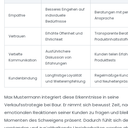
Besseres Eingehen auf
Beratungen mit per
Empathie
individuelle
Ansprache
Bedürfnisse
Erhöhte Offenheit und
Transparente Bera
Vertrauen
Ehrlichkeit
Produktinhaltsstoff
Ausführlichere
Vertiefte
Kunden teilen Erfa
Diskussion von
Kommunikation
Produkttests
Erfahrungen
Langfristige Loyalität
Regelmäßige Kund
Kundenbindung
und Weiterempfehlung
und Neuheitenpräs
Max Mustermann integriert diese Erkenntnisse in seine
Verkaufsstrategie bei Baur. Er nimmt sich bewusst Zeit, n
emotionalen Reaktionen seiner Kunden zu fragen und blei
Momenten des Schweigens präsent. Dadurch fühlt sich d
verstanden und zurückhaltende Unsicherheiten werden a