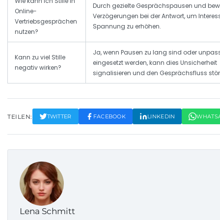
Wie kann ich Stille in
Durch gezielte Gesprächspausen und bew
Online-
Verzögerungen bei der Antwort, um Intere
Vertriebsgesprächen
Spannung zu erhöhen.
nutzen?
Ja, wenn Pausen zu lang sind oder unpa
Kann zu viel Stille
eingesetzt werden, kann dies Unsicherheit
negativ wirken?
signalisieren und den Gesprächsfluss stör
TEILEN:
TWITTER
FACEBOOK
LINKEDIN
WHATS
Lena Schmitt