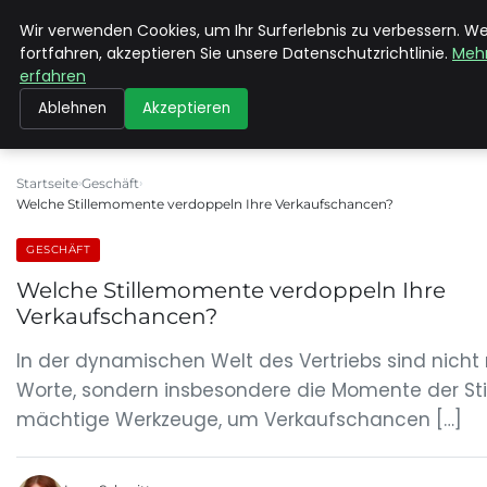
Wir verwenden Cookies, um Ihr Surferlebnis zu verbessern. W
MAX NEUKIRCHNER
fortfahren, akzeptieren Sie unsere Datenschutzrichtlinie.
Meh
erfahren
Ablehnen
Akzeptieren
Startseite
Geschäft
Welche Stillemomente verdoppeln Ihre Verkaufschancen?
GESCHÄFT
Welche Stillemomente verdoppeln Ihre
Verkaufschancen?
In der dynamischen Welt des Vertriebs sind nicht 
Worte, sondern insbesondere die Momente der Sti
mächtige Werkzeuge, um Verkaufschancen […]