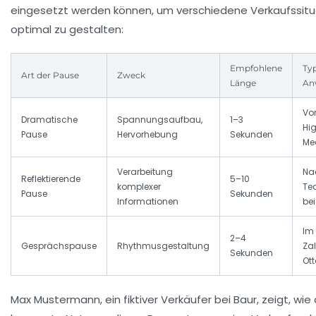
eingesetzt werden können, um verschiedene Verkaufssit
optimal zu gestalten:
Empfohlene
Ty
Art der Pause
Zweck
Länge
An
Vor
Dramatische
Spannungsaufbau,
1–3
Hig
Pause
Hervorhebung
Sekunden
Me
Verarbeitung
Na
Reflektierende
5–10
komplexer
Te
Pause
Sekunden
Informationen
be
Im 
2–4
Gesprächspause
Rhythmusgestaltung
Za
Sekunden
Ott
Max Mustermann, ein fiktiver Verkäufer bei Baur, zeigt, wie