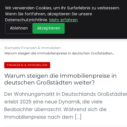
Wir verwenden Cookies, um Ihr Surferlebnis zu verbessern.
MAX NEUKIRCHNER
Wenn Sie fortfahren, akzeptieren Sie unsere
Datenschutzrichtlinie.
Mehr erfahren
Ablehnen
Akzeptieren
Startseite
Finanzen & Immobilien
Warum steigen die Immobilienpreise in deutschen Großstädten…
FINANZEN & IMMOBILIEN
Warum steigen die Immobilienpreise in
deutschen Großstädten weiter?
Der Wohnungsmarkt in Deutschlands Großstädte
erlebt 2025 eine neue Dynamik, die viele
Beobachter überrascht. Während sich die
Immobilienpreise nach dem […]