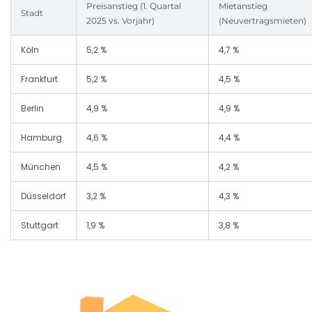
Preisanstieg (1. Quartal
Mietanstieg
Stadt
2025 vs. Vorjahr)
(Neuvertragsmieten)
Köln
5,2 %
4,7 %
Frankfurt
5,2 %
4,5 %
Berlin
4,9 %
4,9 %
Hamburg
4,6 %
4,4 %
München
4,5 %
4,2 %
Düsseldorf
3,2 %
4,3 %
Stuttgart
1,9 %
3,8 %