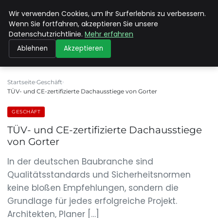
Wir verwenden Cookies, um Ihr Surferlebnis zu verbessern.
MAX NEUKIRCHNER
Wenn Sie fortfahren, akzeptieren Sie unsere
Datenschutzrichtlinie.
Mehr erfahren
Ablehnen
Akzeptieren
Startseite
Geschäft
TÜV- und CE-zertifizierte Dachausstiege von Gorter
GESCHÄFT
TÜV- und CE-zertifizierte Dachausstiege
von Gorter
In der deutschen Baubranche sind
Qualitätsstandards und Sicherheitsnormen
keine bloßen Empfehlungen, sondern die
Grundlage für jedes erfolgreiche Projekt.
Architekten, Planer […]