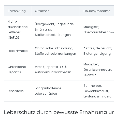
Erkrankung
Ursachen
Hauptsymptome
Nicht-
Übergewicht, ungesunde
alkoholische
Müdigkeit,
Ernährung,
Fettleber
Oberbauchbeschw
Stoffwechselstörungen
(NAFLD)
Chronische Entzündung,
Aszites, Gelbsucht,
Leberzirrhose
Stoffwechselerkrankungen
Blutungsneigung
Müdigkeit,
Chronische
Viren (Hepatitis B, C),
Gelenkschmerzen,
Hepatitis
Autoimmunkrankheiten
Juckreiz
Schmerzen,
Langanhaltende
Leberkrebs
Gewichtsverlust,
Leberschäden
Leistungsminderun
Leberschutz durch bewusste Ernährung un