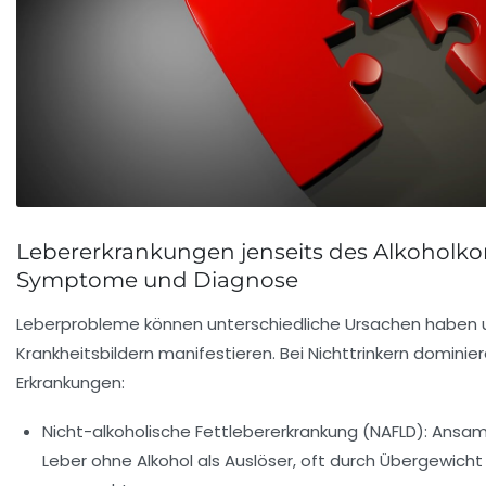
Lebererkrankungen jenseits des Alkoholk
Symptome und Diagnose
Leberprobleme können unterschiedliche Ursachen haben un
Krankheitsbildern manifestieren. Bei Nichttrinkern dominie
Erkrankungen:
Nicht-alkoholische Fettlebererkrankung (NAFLD):
Ansamm
Leber ohne Alkohol als Auslöser, oft durch Übergewich