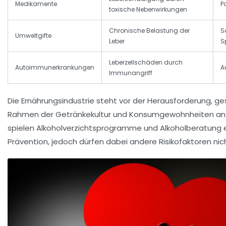
Medikamente
P
toxische Nebenwirkungen
Chronische Belastung der
S
Umweltgifte
Leber
S
Leberzellschäden durch
Autoimmunerkrankungen
A
Immunangriff
Die Ernährungsindustrie steht vor der Herausforderung, g
Rahmen der Getränkekultur und Konsumgewohnheiten an
spielen Alkoholverzichtsprogramme und Alkoholberatung ei
Prävention, jedoch dürfen dabei andere Risikofaktoren nic