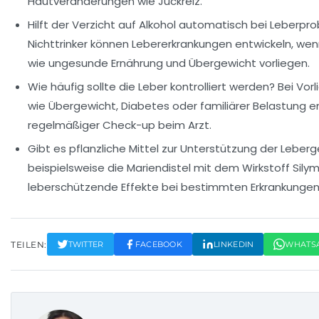
Hautveränderungen wie Juckreiz.
Hilft der Verzicht auf Alkohol automatisch bei Leberp
Nichttrinker können Lebererkrankungen entwickeln, wen
wie ungesunde Ernährung und Übergewicht vorliegen.
Wie häufig sollte die Leber kontrolliert werden?
Bei Vorl
wie Übergewicht, Diabetes oder familiärer Belastung em
regelmäßiger Check-up beim Arzt.
Gibt es pflanzliche Mittel zur Unterstützung der Leber
beispielsweise die Mariendistel mit dem Wirkstoff Silym
leberschützende Effekte bei bestimmten Erkrankungen
TEILEN:
TWITTER
FACEBOOK
LINKEDIN
WHATS