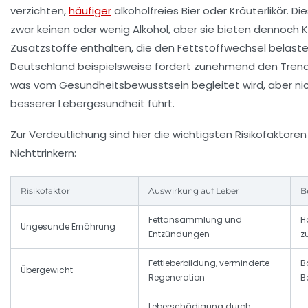
verzichten,
häufiger
alkoholfreies Bier oder Kräuterlikör. D
zwar keinen oder wenig Alkohol, aber sie bieten dennoch 
Zusatzstoffe enthalten, die den Fettstoffwechsel belasten
Deutschland beispielsweise fördert zunehmend den Trend 
was vom Gesundheitsbewusstsein begleitet wird, aber ni
besserer Lebergesundheit führt.
Zur Verdeutlichung sind hier die wichtigsten Risikofaktore
Nichttrinkern:
Risikofaktor
Auswirkung auf Leber
B
Fettansammlung und
H
Ungesunde Ernährung
Entzündungen
z
Fettleberbildung, verminderte
B
Übergewicht
Regeneration
B
Leberschädigung durch