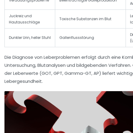
Verdauungsprobleme
Beeinträchtigte Galleproduktion
A
Juckreiz und
L
Toxische Substanzen im Blut
Hautausschläge
l
D
Dunkler Urin, heller Stuhl
Gallenflussstörung
(
Die Diagnose von Leberproblemen erfolgt durch eine Kombi
Untersuchung, Blutanalysen und bildgebenden Verfahren
der Leberwerte (GOT, GPT, Gamma-GT, AP) liefert wichtig
Lebergesundheit.