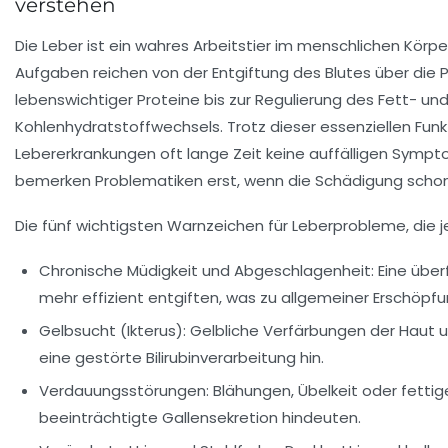
verstehen
Die Leber ist ein wahres Arbeitstier im menschlichen Körper.
Aufgaben reichen von der Entgiftung des Blutes über die 
lebenswichtiger Proteine bis zur Regulierung des Fett- un
Kohlenhydratstoffwechsels. Trotz dieser essenziellen Fun
Lebererkrankungen oft lange Zeit keine auffälligen Symp
bemerken Problematiken erst, wenn die Schädigung schon w
Die fünf wichtigsten Warnzeichen für Leberprobleme, die je
Chronische Müdigkeit und Abgeschlagenheit:
Eine über
mehr effizient entgiften, was zu allgemeiner Erschöpfu
Gelbsucht (Ikterus):
Gelbliche Verfärbungen der Haut 
eine gestörte Bilirubinverarbeitung hin.
Verdauungsstörungen:
Blähungen, Übelkeit oder fettig
beeinträchtigte Gallensekretion hindeuten.