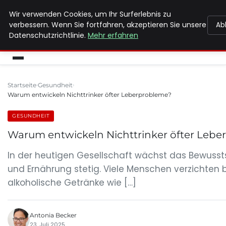
Wir verwenden Cookies, um Ihr Surferlebnis zu
MAX NEUKIRCHNER
verbessern. Wenn Sie fortfahren, akzeptieren Sie unsere
Ab
Datenschutzrichtlinie.
Mehr erfahren
Startseite
Gesundheit
Warum entwickeln Nichttrinker öfter Leberprobleme?
GESUNDHEIT
Warum entwickeln Nichttrinker öfter Leb
In der heutigen Gesellschaft wächst das Bewusst
und Ernährung stetig. Viele Menschen verzichten 
alkoholische Getränke wie […]
Antonia Becker
23. Juli 2025