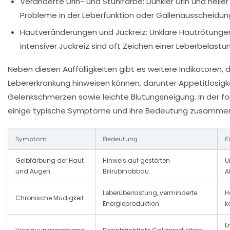
Veränderte Urin- und Stuhlfarbe:
Dunkler Urin und helle
Probleme in der Leberfunktion oder Gallenausscheidung
Hautveränderungen und Juckreiz:
Unklare Hautrötunge
intensiver Juckreiz sind oft Zeichen einer Leberbelastu
Neben diesen Auffälligkeiten gibt es weitere Indikatoren, d
Lebererkrankung hinweisen können, darunter Appetitlosigk
Gelenkschmerzen sowie leichte Blutungsneigung. In der fo
einige typische Symptome und ihre Bedeutung zusamme
Symptom
Bedeutung
E
Gelbfärbung der Haut
Hinweis auf gestörten
U
und Augen
Bilirubinabbau
A
Leberüberlastung, verminderte
H
Chronische Müdigkeit
Energieproduktion
k
E