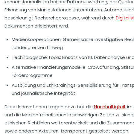
können Journalisten bei der Datenauswertung, der Quellen
Erkennung von Manipulationen unterstützen. Automatisie
beschleunigt Rechercheprozesse, während durch
Digitali
Dokumenten erleichtert wird.
Medienkooperationen:
Gemeinsame investigative Rec
Landesgrenzen hinweg
Technologische Tools:
Einsatz von KI, Datenanalyse u
Alternative Finanzierungsmodelle:
Crowdfunding, Stiftu
Förderprogramme
Ausbildung und Ethiktrainings:
Sensibilisierung für Trans
und journalistische Integrität
Diese Innovationen tragen dazu bei, die
Nachhaltigkeit
im 
und die Medienfreiheit auch in schwierigen Zeiten zu siche
ethischen Richtlinien weiterentwickelt und die Zusammena
sowie anderen Akteuren, transparent gestaltet werden.