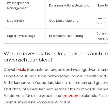
Pressesprecher-
Kommunikationssteuerung
Klare Ri
Management
Feedba
Medienkritik
Qualitätssteigerung
Evaluat
Datensc
Digitale Werkzeuge
Informationssicherung
Kommun
Warum investigativer Journalismus auch i
unverzichtbar bleibt
Obwohl
viele
Herausforderungen den investigativen Journa
seine Bedeutung für die Demokratie und die Gesellschaft 
Enthüllungen von Korruption, Machtmissbrauch und gesell
sind ohne intensive Recherchearbeit kaum möglich. Die Med
Fundament für diese Arbeit, und
trotzdem
bleibt die Sus
Journalismus eine komplexe Aufgabe.