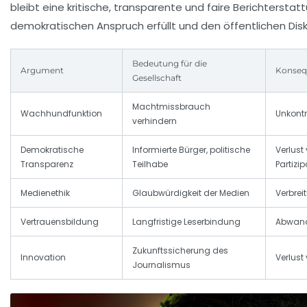
bleibt eine kritische, transparente und faire Berichterstat
demokratischen Anspruch erfüllt und den öffentlichen Disk
Bedeutung für die
Argument
Konseq
Gesellschaft
Machtmissbrauch
Wachhundfunktion
Unkontr
verhindern
Demokratische
Informierte Bürger, politische
Verlust
Transparenz
Teilhabe
Partizi
Medienethik
Glaubwürdigkeit der Medien
Verbrei
Vertrauensbildung
Langfristige Leserbindung
Abwand
Zukunftssicherung des
Innovation
Verlust
Journalismus