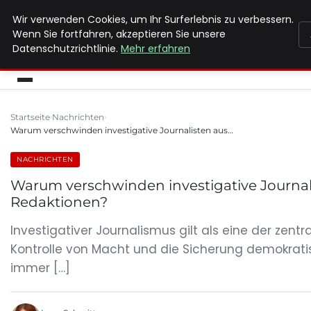
Wir verwenden Cookies, um Ihr Surferlebnis zu verbessern.
MAX NEUKIRCHNER
Wenn Sie fortfahren, akzeptieren Sie unsere
Datenschutzrichtlinie.
Mehr erfahren
Startseite
Nachrichten
Warum verschwinden investigative Journalisten aus…
NACHRICHTEN
Warum verschwinden investigative Journal
Redaktionen?
Investigativer Journalismus gilt als eine der zentr
Kontrolle von Macht und die Sicherung demokrati
immer […]