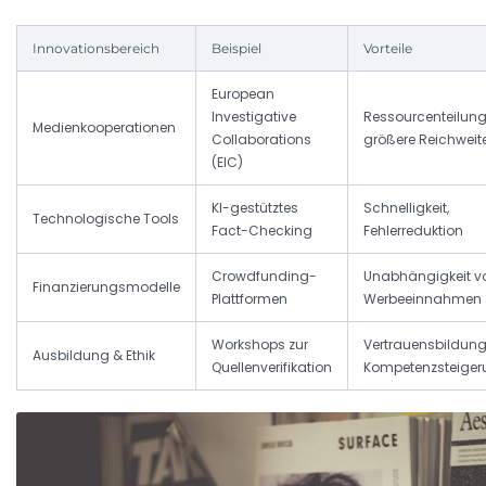
Innovationsbereich
Beispiel
Vorteile
European
Investigative
Ressourcenteilung
Medienkooperationen
Collaborations
größere Reichweit
(EIC)
KI-gestütztes
Schnelligkeit,
Technologische Tools
Fact-Checking
Fehlerreduktion
Crowdfunding-
Unabhängigkeit v
Finanzierungsmodelle
Plattformen
Werbeeinnahmen
Workshops zur
Vertrauensbildung
Ausbildung & Ethik
Quellenverifikation
Kompetenzsteiger