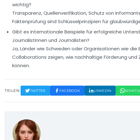
wichtig?
Transparenz, Quellenverifikation, Schutz von Informan
Faktenprüfung sind Schlüsselprinzipien für glaubwürdig
Gibt es internationale Beispiele für erfolgreiche Unters
Journalistinnen und Journalisten?
Ja, Länder wie Schweden oder Organisationen wie die 
Collaborations zeigen, wie nachhaltige Förderung un
können.
TEILEN:
TWITTER
FACEBOOK
LINKEDIN
WHATS