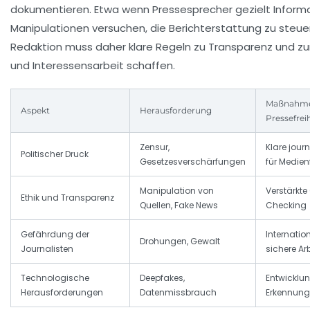
dokumentieren. Etwa wenn Pressesprecher gezielt Inform
Manipulationen versuchen, die Berichterstattung zu steuern
Redaktion muss daher klare Regeln zu Transparenz und z
und Interessensarbeit schaffen.
Maßnahme
Aspekt
Herausforderung
Pressefrei
Zensur,
Klare jour
Politischer Druck
Gesetzesverschärfungen
für Medienf
Manipulation von
Verstärkte 
Ethik und Transparenz
Quellen, Fake News
Checking
Gefährdung der
Internatio
Drohungen, Gewalt
Journalisten
sichere A
Technologische
Deepfakes,
Entwicklun
Herausforderungen
Datenmissbrauch
Erkennung