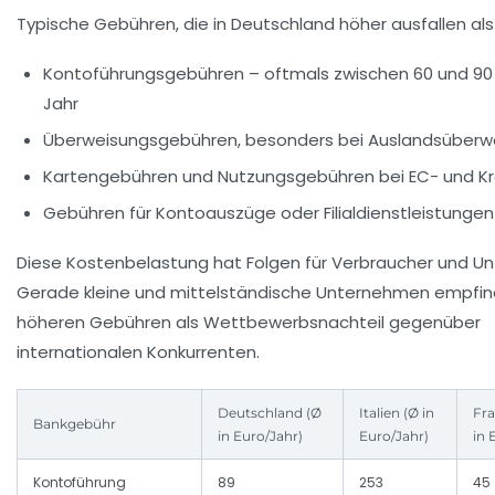
Typische Gebühren, die in Deutschland höher ausfallen als
Kontoführungsgebühren – oftmals zwischen 60 und 90 
Jahr
Überweisungsgebühren, besonders bei Auslandsüberw
Kartengebühren und Nutzungsgebühren bei EC- und Kr
Gebühren für Kontoauszüge oder Filialdienstleistungen
Diese Kostenbelastung hat Folgen für Verbraucher und U
Gerade kleine und mittelständische Unternehmen empfin
höheren Gebühren als Wettbewerbsnachteil gegenüber
internationalen Konkurrenten.
Deutschland (Ø
Italien (Ø in
Fra
Bankgebühr
in Euro/Jahr)
Euro/Jahr)
in 
Kontoführung
89
253
45