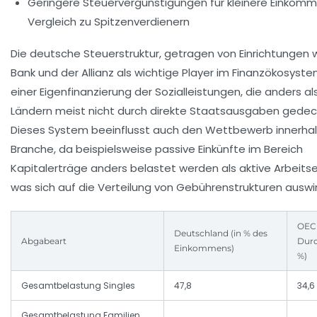
Geringere Steuervergünstigungen für kleinere Einkom
Vergleich zu Spitzenverdienern
Die deutsche Steuerstruktur, getragen von Einrichtungen 
Bank und der Allianz als wichtige Player im Finanzökosystem
einer Eigenfinanzierung der Sozialleistungen, die anders al
Ländern meist nicht durch direkte Staatsausgaben gedec
Dieses System beeinflusst auch den Wettbewerb innerhal
Branche, da beispielsweise passive Einkünfte im Bereich
Kapitalerträge anders belastet werden als aktive Arbeit
was sich auf die Verteilung von Gebührenstrukturen auswir
OEC
Deutschland (in % des
Abgabeart
Durc
Einkommens)
%)
Gesamtbelastung Singles
47,8
34,6
Gesamtbelastung Familien