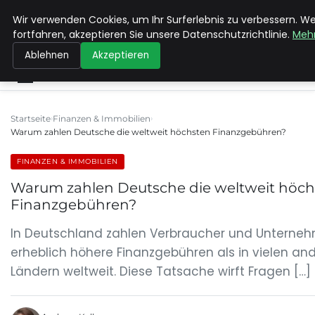
Wir verwenden Cookies, um Ihr Surferlebnis zu verbessern. W
MAX NEUKIRCHNER
fortfahren, akzeptieren Sie unsere Datenschutzrichtlinie.
Mehr
Ablehnen
Akzeptieren
Startseite
Finanzen & Immobilien
Warum zahlen Deutsche die weltweit höchsten Finanzgebühren?
FINANZEN & IMMOBILIEN
Warum zahlen Deutsche die weltweit höch
Finanzgebühren?
In Deutschland zahlen Verbraucher und Unterneh
erheblich höhere Finanzgebühren als in vielen an
Ländern weltweit. Diese Tatsache wirft Fragen […]