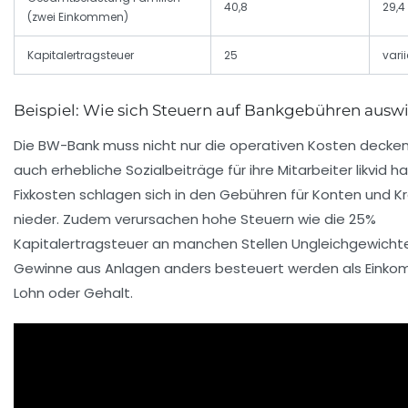
40,8
29,4
(zwei Einkommen)
Kapitalertragsteuer
25
varii
Beispiel: Wie sich Steuern auf Bankgebühren ausw
Die BW-Bank muss nicht nur die operativen Kosten decken
auch erhebliche Sozialbeiträge für ihre Mitarbeiter likvid ha
Fixkosten schlagen sich in den Gebühren für Konten und K
nieder. Zudem verursachen hohe Steuern wie die 25%
Kapitalertragsteuer an manchen Stellen Ungleichgewicht
Gewinne aus Anlagen anders besteuert werden als Eink
Lohn oder Gehalt.