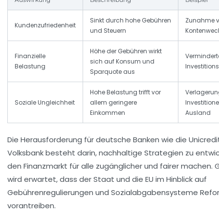
Sinkt durch hohe Gebühren
Zunahme 
Kundenzufriedenheit
und Steuern
Kontenwec
Höhe der Gebühren wirkt
Finanzielle
Vermindert
sich auf Konsum und
Belastung
Investition
Sparquote aus
Hohe Belastung trifft vor
Verlagerun
Soziale Ungleichheit
allem geringere
Investition
Einkommen
Ausland
Die Herausforderung für deutsche Banken wie die Unicredi
Volksbank besteht darin, nachhaltige Strategien zu entwic
den Finanzmarkt für alle zugänglicher und fairer machen. G
wird erwartet, dass der Staat und die EU im Hinblick auf
Gebührenregulierungen und Sozialabgabensysteme Ref
vorantreiben.