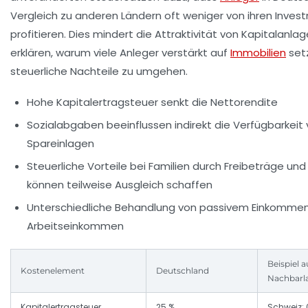
Vergleich zu anderen Ländern oft weniger von ihren Inves
profitieren. Dies mindert die Attraktivität von Kapitalanla
erklären, warum viele Anleger verstärkt auf
Immobilien
set
steuerliche Nachteile zu umgehen.
Hohe Kapitalertragsteuer senkt die Nettorendite
Sozialabgaben beeinflussen indirekt die Verfügbarkeit
Spareinlagen
Steuerliche Vorteile bei Familien durch Freibeträge und
können teilweise Ausgleich schaffen
Unterschiedliche Behandlung von passivem Einkomme
Arbeitseinkommen
Beispiel a
Kostenelement
Deutschland
Nachbarl
Kapitalertragsteuer
25 %
Schweiz: 