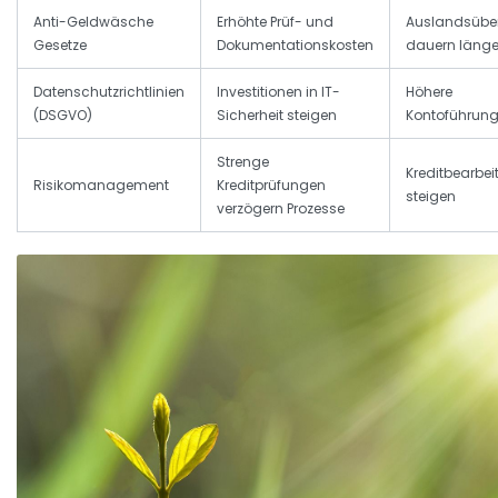
Anti-Geldwäsche
Erhöhte Prüf- und
Auslandsübe
Gesetze
Dokumentationskosten
dauern länger
Datenschutzrichtlinien
Investitionen in IT-
Höhere
(DSGVO)
Sicherheit steigen
Kontoführun
Strenge
Kreditbearbe
Risikomanagement
Kreditprüfungen
steigen
verzögern Prozesse