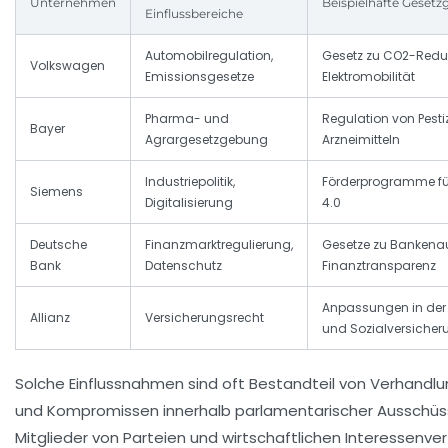
Unternehmen
Beispielhafte Geset
Einflussbereiche
Automobilregulation,
Gesetz zu CO2-Redu
Volkswagen
Emissionsgesetze
Elektromobilität
Pharma- und
Regulation von Pest
Bayer
Agrargesetzgebung
Arzneimitteln
Industriepolitik,
Förderprogramme für
Siemens
Digitalisierung
4.0
Deutsche
Finanzmarktregulierung,
Gesetze zu Bankena
Bank
Datenschutz
Finanztransparenz
Anpassungen in der 
Allianz
Versicherungsrecht
und Sozialversicher
Solche Einflussnahmen sind oft Bestandteil von Verhandlu
und Kompromissen innerhalb parlamentarischer Ausschüss
Mitglieder von Parteien und wirtschaftlichen Interessenver