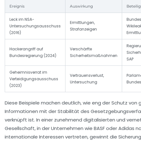
Ereignis
Auswirkung
Beteili
Leck im NSA-
Bundes
Ermittlungen,
Untersuchungsausschuss
Wikilea
Strafanzeigen
(2016)
Ermitt
Regieru
Hackerangriff auf
Verschärfte
Sicherh
Bundesregierung (2024)
Sicherheitsmaßnahmen
SAP
Geheimnisverrat im
Vertrauensverlust,
Parlame
Verteidigungsausschuss
Untersuchung
Bundes
(2023)
Diese Beispiele machen deutlich, wie eng der Schutz von
Informationen mit der Stabilität des Gesetzgebungsverf
verknüpft ist. In einer zunehmend digitalisierten und vern
Gesellschaft, in der Unternehmen wie BASF oder Adidas n
internationale Interessen vertreten, gewinnt die Sicherun