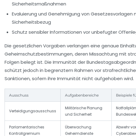
Sicherheitsmaßnahmen
Evaluierung und Genehmigung von Gesetzesvorlagen 
Sicherheitsbezug
Schutz sensibler Informationen vor unbefugter Offenl
Die gesetzlichen Vorgaben verlangen eine genaue Einhalt
Geheimschutzbestimmungen, deren Missachtung mit stra
Folgen belegt ist. Die Immunität der Bundestagsabgeord
schützt jedoch in begrenztem Rahmen vor strafrechtlich
Sanktionen, sofern ihre Immunität nicht aufgehoben wird.
Ausschuss
Aufgabenbereiche
Beispiele 
Militärische Planung
Notfallplän
Verteidigungsausschuss
und Sicherheit
Bundesweh
Parlamentarisches
Überwachung
Abwehr vo
Kontrollgremium
Geheimdienste
Cyberabw