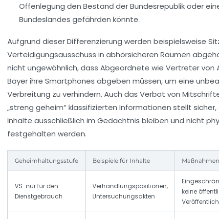
Offenlegung den Bestand der Bundesrepublik oder ein
Bundeslandes gefährden könnte.
Aufgrund dieser Differenzierung werden beispielsweise Si
Verteidigungsausschuss in abhörsicheren Räumen abgehalt
nicht ungewöhnlich, dass Abgeordnete wie Vertreter von A
Bayer ihre Smartphones abgeben müssen, um eine unbea
Verbreitung zu verhindern. Auch das Verbot von Mitschrift
„streng geheim“ klassifizierten Informationen stellt sicher,
Inhalte ausschließlich im Gedächtnis bleiben und nicht ph
festgehalten werden.
Geheimhaltungsstufe
Beispiele für Inhalte
Maßnahmen 
Eingeschrän
VS-nur für den
Verhandlungspositionen,
keine öffentl
Dienstgebrauch
Untersuchungsakten
Veröffentlic