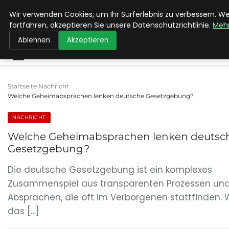
Wir verwenden Cookies, um Ihr Surferlebnis zu verbessern. W
MAX NEUKIRCHNER
fortfahren, akzeptieren Sie unsere Datenschutzrichtlinie.
Mehr
Ablehnen
Akzeptieren
Startseite
Nachricht
Welche Geheimabsprachen lenken deutsche Gesetzgebung?
NACHRICHT
Welche Geheimabsprachen lenken deutsc
Gesetzgebung?
Die deutsche Gesetzgebung ist ein komplexes
Zusammenspiel aus transparenten Prozessen un
Absprachen, die oft im Verborgenen stattfinden.
das […]