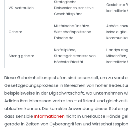
Strategische
Gesicherte 
VS-vertraulich
Diskussionen, sensitive
kontrollierte
Geschäftspläne
Militärische Einsätze,
Abhörsicher
Geheim
Wirtschaftspolitische
keine digital
Entscheide
Kommunikat
Notfallpläne,
Handys abge
Streng geheim
Staatsgeheimnisse von
Mitschriften,
höchster Priorität
kontrollierte
Diese Geheimhaltungsstufen sind essenziell, um zu verste
Gesetzgebungsprozesse in Bereichen von hoher Bedeutu
beispielsweise in der Digitalwirtschaft, wo Unternehmen w
Adidas ihre Interessen vertreten – effizient und gleichzeiti
ablaufen können. Die korrekte Anwendung dieser Stufen ga
dass sensible
Informationen
nicht in unerlaubte Hände ge
gerade in Zeiten von Cyberangriffen und Wirtschaftsspio